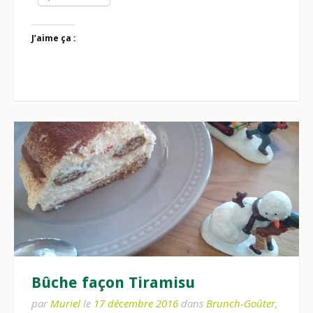
J’aime ça :
Bûche façon Tiramisu
par
Muriel
le
17 décembre 2016
dans
Brunch-Goûter
,