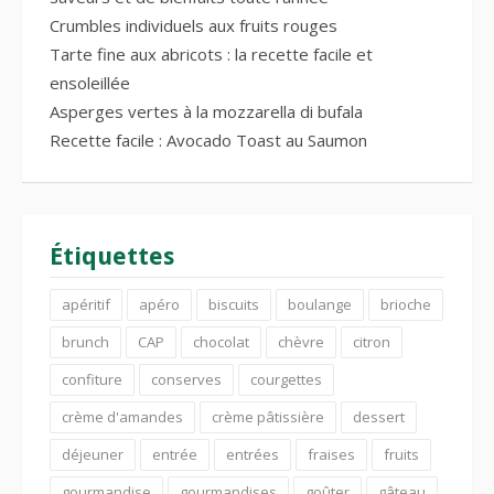
Crumbles individuels aux fruits rouges
Tarte fine aux abricots : la recette facile et
ensoleillée
Asperges vertes à la mozzarella di bufala
Recette facile : Avocado Toast au Saumon
Étiquettes
apéritif
apéro
biscuits
boulange
brioche
brunch
CAP
chocolat
chèvre
citron
confiture
conserves
courgettes
crème d'amandes
crème pâtissière
dessert
déjeuner
entrée
entrées
fraises
fruits
gourmandise
gourmandises
goûter
gâteau