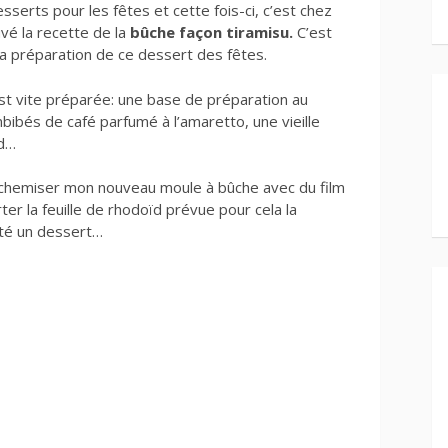
sserts pour les fêtes et cette fois-ci, c’est chez
uvé la recette de la
bûche façon tiramisu.
C’est
la préparation de ce dessert des fêtes.
 est vite préparée: une base de préparation au
mbibés de café parfumé à l’amaretto, une vieille
rd…
e chemiser mon nouveau moule à bûche avec du film
rter la feuille de rhodoïd prévue pour cela la
rté un dessert…