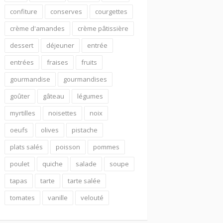
confiture
conserves
courgettes
crème d'amandes
crème pâtissière
dessert
déjeuner
entrée
entrées
fraises
fruits
gourmandise
gourmandises
goûter
gâteau
légumes
myrtilles
noisettes
noix
oeufs
olives
pistache
plats salés
poisson
pommes
poulet
quiche
salade
soupe
tapas
tarte
tarte salée
tomates
vanille
velouté