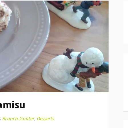
amisu
s
Brunch-Goûter
,
Desserts