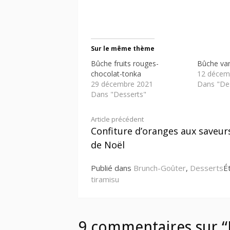
Sur le même thème
Bûche fruits rouges-
Bûche vani
chocolat-tonka
12 décem
29 décembre 2021
Dans "De
Dans "Desserts"
Lire
Article précédent
Confiture d’oranges aux saveur
la
de Noël
suite
Publié dans
Brunch-Goûter
,
Desserts
É
tiramisu
9 commentaires sur “