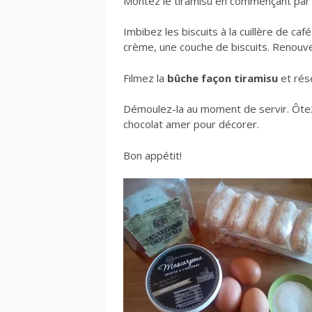
Montez le tiramisu en commençant par 
Imbibez les biscuits à la cuillère de ca
crème, une couche de biscuits. Renouve
Filmez la
bûche façon tiramisu
et rés
Démoulez-la au moment de servir. Ôtez
chocolat amer pour décorer.
Bon appétit!