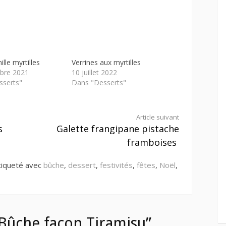
lle myrtilles
Verrines aux myrtilles
bre 2021
10 juillet 2022
sserts"
Dans "Desserts"
Article suivant
s
Galette frangipane pistache
framboises
tiqueté avec
bûche
,
dessert
,
festivités
,
fêtes
,
Noël
,
Bûche façon Tiramisu”