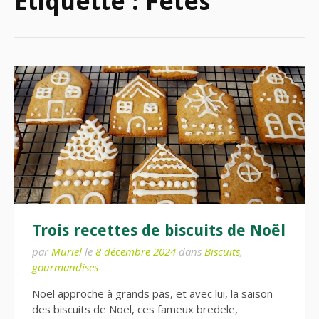
Étiquette :
Fetes
Trois recettes de biscuits de Noël
par
Muriel
le
8 décembre 2024
dans
Biscuits
,
gourmandises
Noël approche à grands pas, et avec lui, la saison
des biscuits de Noël, ces fameux bredele,