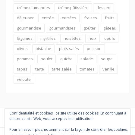
crème d'amandes
crème pâtissière
dessert
déjeuner
entrée
entrées
fraises
fruits
gourmandise
gourmandises
goûter
gâteau
légumes
myrtilles
noisettes
noix
oeufs
olives
pistache
plats salés
poisson
pommes
poulet
quiche
salade
soupe
tapas
tarte
tarte salée
tomates
vanille
velouté
Confidentialité et cookies : ce site utilise des cookies. En continuant à
utiliser ce site Web, vous acceptez leur utilisation.
Pour en savoir plus, notamment sur la façon de contrôler les cookies,