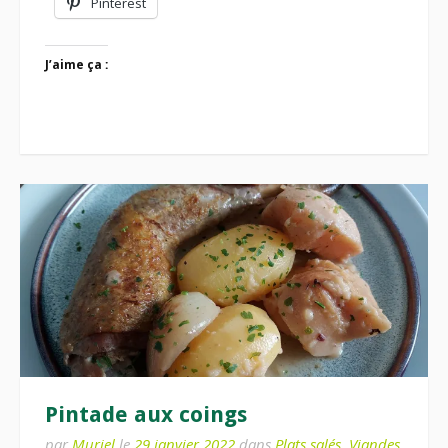
Pinterest
J’aime ça :
Pintade aux coings
par
Muriel
le
29 janvier 2022
dans
Plats salés
,
Viandes