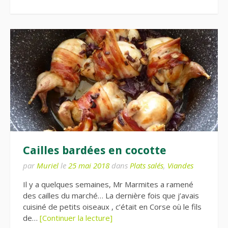
Cailles bardées en cocotte
par
Muriel
le
25 mai 2018
dans
Plats salés
,
Viandes
Il y a quelques semaines, Mr Marmites a ramené
des cailles du marché… La dernière fois que j’avais
cuisiné de petits oiseaux , c’était en Corse où le fils
de…
[Continuer la lecture]