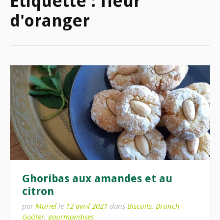
Étiquette :
fleur
d'oranger
Ghoribas aux amandes et au
citron
par
Muriel
le
12 avril 2021
dans
Biscuits
,
Brunch-
Goûter
,
gourmandises