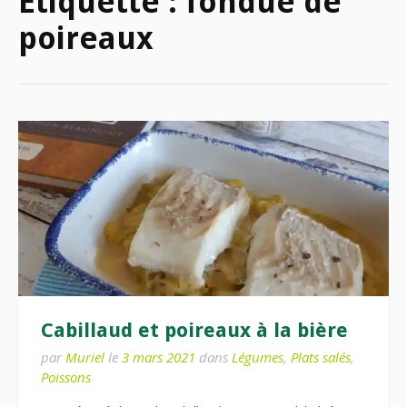
Étiquette :
fondue de
poireaux
Cabillaud et poireaux à la bière
par
Muriel
le
3 mars 2021
dans
Légumes
,
Plats salés
,
Poissons