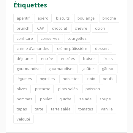
Étiquettes
apéritif
apéro
biscuits
boulange
brioche
brunch
CAP
chocolat
chèvre
citron
confiture
conserves
courgettes
crème d'amandes
crème pâtissière
dessert
déjeuner
entrée
entrées
fraises
fruits
gourmandise
gourmandises
goûter
gâteau
légumes
myrtilles
noisettes
noix
oeufs
olives
pistache
plats salés
poisson
pommes
poulet
quiche
salade
soupe
tapas
tarte
tarte salée
tomates
vanille
velouté