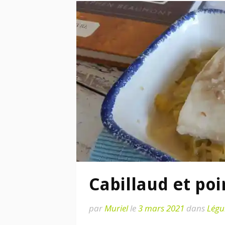
Cabillaud et poi
par
Muriel
le
3 mars 2021
dans
Lég