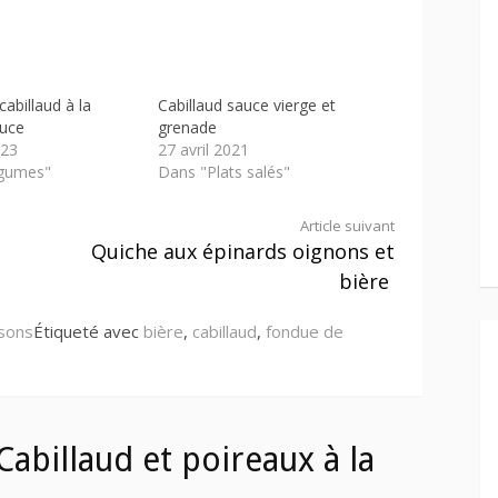
cabillaud à la
Cabillaud sauce vierge et
ouce
grenade
023
27 avril 2021
gumes"
Dans "Plats salés"
Article suivant
Quiche aux épinards oignons et
bière
sons
Étiqueté avec
bière
,
cabillaud
,
fondue de
abillaud et poireaux à la