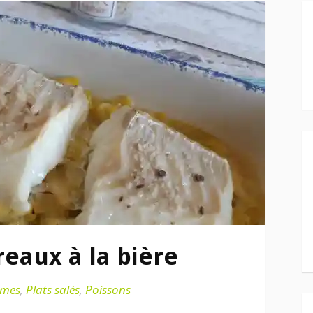
reaux à la bière
umes
,
Plats salés
,
Poissons