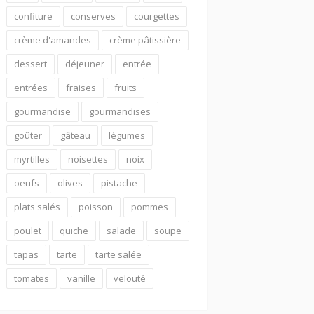
confiture
conserves
courgettes
crème d'amandes
crème pâtissière
dessert
déjeuner
entrée
entrées
fraises
fruits
gourmandise
gourmandises
goûter
gâteau
légumes
myrtilles
noisettes
noix
oeufs
olives
pistache
plats salés
poisson
pommes
poulet
quiche
salade
soupe
tapas
tarte
tarte salée
tomates
vanille
velouté