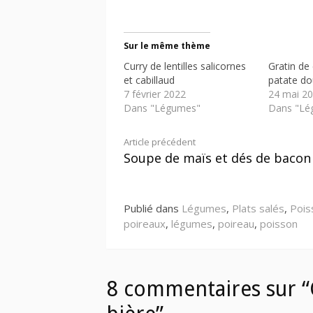
Sur le même thème
Curry de lentilles salicornes
Gratin de 
et cabillaud
patate d
7 février 2022
24 mai 2
Dans "Légumes"
Dans "Lé
Lire
Article précédent
Soupe de maïs et dés de bacon
la
suite
Publié dans
Légumes
,
Plats salés
,
Pois
poireaux
,
légumes
,
poireau
,
poisson
8 commentaires sur “C