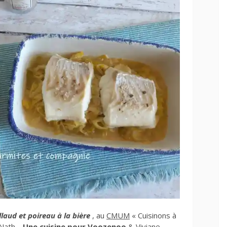
llaud et poireau à la bière
, au
CMUM
« Cuisinons à
 Nath
–
Une cuisine pour Voozenoo
& Viviane
–