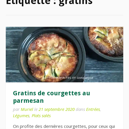
Étiquette :
gratins
Gratins de courgettes au
parmesan
par
Muriel
le
21 septembre 2020
dans
Entrées
,
Légumes
,
Plats salés
On profite des dernières courgettes, pour ceux qui