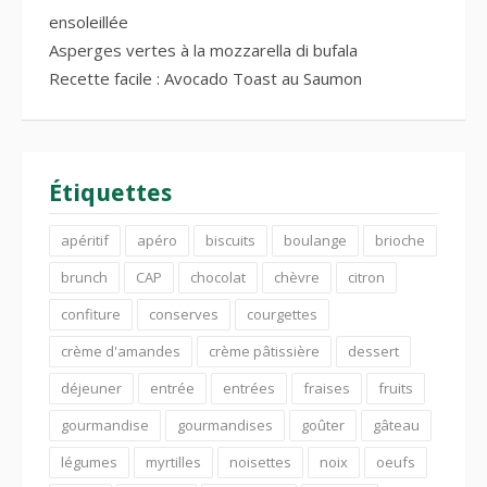
ensoleillée
Asperges vertes à la mozzarella di bufala
Recette facile : Avocado Toast au Saumon
Étiquettes
apéritif
apéro
biscuits
boulange
brioche
brunch
CAP
chocolat
chèvre
citron
confiture
conserves
courgettes
crème d'amandes
crème pâtissière
dessert
déjeuner
entrée
entrées
fraises
fruits
gourmandise
gourmandises
goûter
gâteau
légumes
myrtilles
noisettes
noix
oeufs