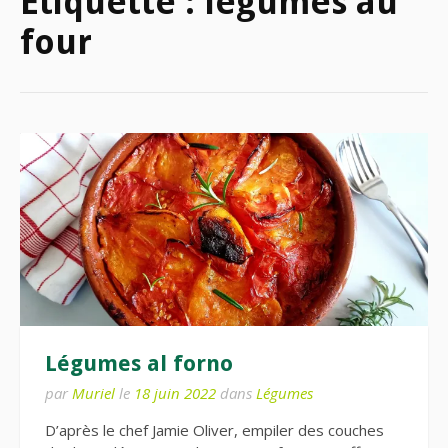
Étiquette :
légumes au
four
Légumes al forno
par
Muriel
le
18 juin 2022
dans
Légumes
D’après le chef Jamie Oliver, empiler des couches