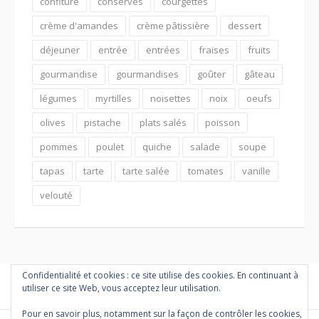
confiture
conserves
courgettes
crème d'amandes
crème pâtissière
dessert
déjeuner
entrée
entrées
fraises
fruits
gourmandise
gourmandises
goûter
gâteau
légumes
myrtilles
noisettes
noix
oeufs
olives
pistache
plats salés
poisson
pommes
poulet
quiche
salade
soupe
tapas
tarte
tarte salée
tomates
vanille
velouté
Confidentialité et cookies : ce site utilise des cookies. En continuant à
utiliser ce site Web, vous acceptez leur utilisation.
Pour en savoir plus, notamment sur la façon de contrôler les cookies,