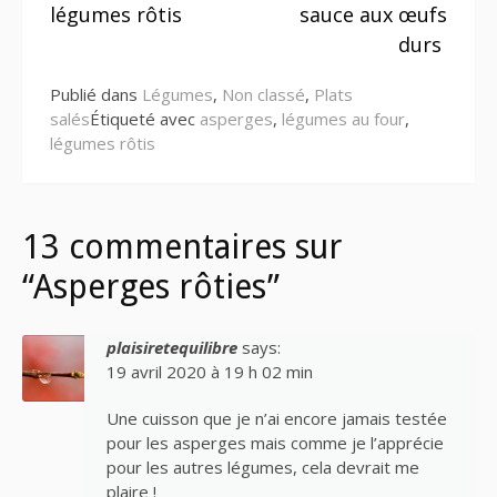
la
légumes rôtis
sauce aux œufs
suite
durs
Publié dans
Légumes
,
Non classé
,
Plats
salés
Étiqueté avec
asperges
,
légumes au four
,
légumes rôtis
13 commentaires sur
“Asperges rôties”
plaisiretequilibre
says:
19 avril 2020 à 19 h 02 min
Une cuisson que je n’ai encore jamais testée
pour les asperges mais comme je l’apprécie
pour les autres légumes, cela devrait me
plaire !