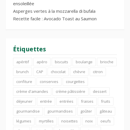
ensoleillée
Asperges vertes à la mozzarella di bufala
Recette facile : Avocado Toast au Saumon
Étiquettes
apéritif
apéro
biscuits
boulange
brioche
brunch
CAP
chocolat
chèvre
citron
confiture
conserves
courgettes
crème d'amandes
crème pâtissière
dessert
déjeuner
entrée
entrées
fraises
fruits
gourmandise
gourmandises
goûter
gâteau
légumes
myrtilles
noisettes
noix
oeufs