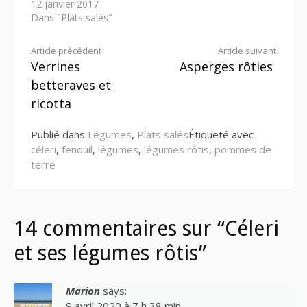
12 janvier 2017
Dans "Plats salés"
Lire
Article précédent
Article suivant
Verrines
Asperges rôties
la
betteraves et
suite
ricotta
Publié dans
Légumes
,
Plats salés
Étiqueté avec
céleri
,
fenouil
,
légumes
,
légumes rôtis
,
pommes de
terre
14 commentaires sur “Céleri
et ses légumes rôtis”
Marion
says:
9 avril 2020 à 7 h 38 min