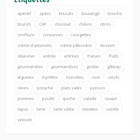
apéritif
apéro
biscuits
boulange
brioche
brunch
CAP
chocolat
chèvre
citron
confiture
conserves
courgettes
crème d'amandes
crème pâtissière
dessert
déjeuner
entrée
entrées
fraises
fruits
gourmandise
gourmandises
goûter
gâteau
légumes
myrtilles
noisettes
noix
oeufs
olives
pistache
plats salés
poisson
pommes
poulet
quiche
salade
soupe
tapas
tarte
tarte salée
tomates
vanille
velouté