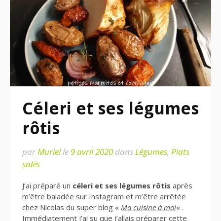
Céleri et ses légumes
rôtis
par
Muriel
le
9 avril 2020
dans
Légumes
,
Plats
salés
J’ai préparé un
céleri et ses légumes rôtis
après
m’être baladée sur Instagram et m’être arrêtée
chez Nicolas du super blog «
Ma cuisine à moi
« .
Immédiatement j’ai su que j’allais préparer cette