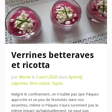
Verrines betteraves
et ricotta
par
Muriel
le
3 avril 2020
dans
Apéritif
,
Légumes
,
Non classé
,
Tapas
Malgré le confinement, on n’oublie pas que Pâques
approche et un peu de festivités dans nos
assiettes, même si Pâques n’aura surement pas le
même impact qu’habituellement, ne peut pas