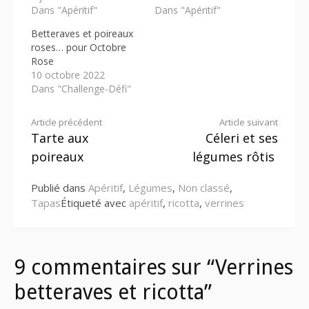
Dans "Apéritif"
Dans "Apéritif"
Betteraves et poireaux
roses… pour Octobre
Rose
10 octobre 2022
Dans "Challenge-Défi"
Lire
Article précédent
Article suivant
Tarte aux
Céleri et ses
la
poireaux
légumes rôtis
suite
Publié dans
Apéritif
,
Légumes
,
Non classé
,
Tapas
Étiqueté avec
apéritif
,
ricotta
,
verrines
9 commentaires sur “Verrines
betteraves et ricotta”