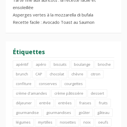
ensoleillée
Asperges vertes à la mozzarella di bufala
Recette facile : Avocado Toast au Saumon
Étiquettes
apéritif
apéro
biscuits
boulange
brioche
brunch
CAP
chocolat
chèvre
citron
confiture
conserves
courgettes
crème d'amandes
crème pâtissière
dessert
déjeuner
entrée
entrées
fraises
fruits
gourmandise
gourmandises
goûter
gâteau
légumes
myrtilles
noisettes
noix
oeufs