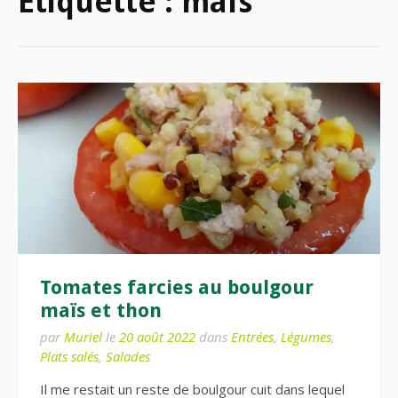
Étiquette :
maïs
Tomates farcies au boulgour
maïs et thon
par
Muriel
le
20 août 2022
dans
Entrées
,
Légumes
,
Plats salés
,
Salades
Il me restait un reste de boulgour cuit dans lequel