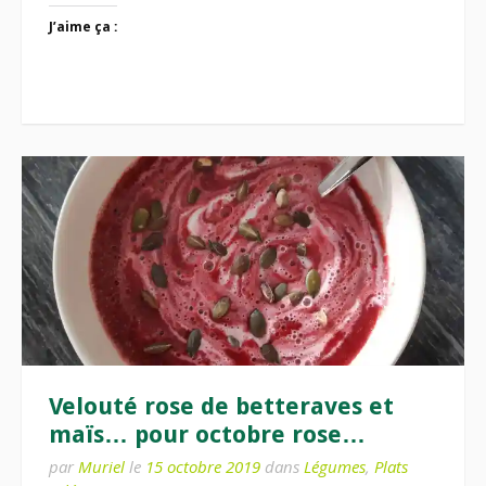
J’aime ça :
Velouté rose de betteraves et
maïs… pour octobre rose…
par
Muriel
le
15 octobre 2019
dans
Légumes
,
Plats