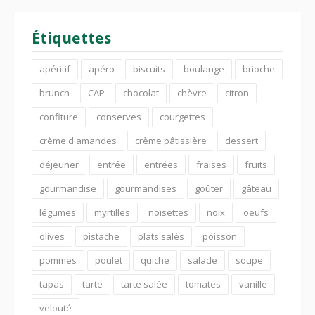
Étiquettes
apéritif
apéro
biscuits
boulange
brioche
brunch
CAP
chocolat
chèvre
citron
confiture
conserves
courgettes
crème d'amandes
crème pâtissière
dessert
déjeuner
entrée
entrées
fraises
fruits
gourmandise
gourmandises
goûter
gâteau
légumes
myrtilles
noisettes
noix
oeufs
olives
pistache
plats salés
poisson
pommes
poulet
quiche
salade
soupe
tapas
tarte
tarte salée
tomates
vanille
velouté