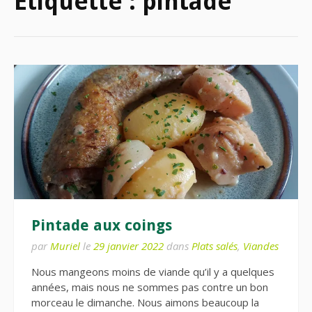
Étiquette :
pintade
Pintade aux coings
par
Muriel
le
29 janvier 2022
dans
Plats salés
,
Viandes
Nous mangeons moins de viande qu’il y a quelques
années, mais nous ne sommes pas contre un bon
morceau le dimanche. Nous aimons beaucoup la