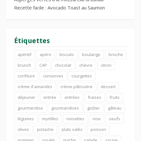
Recette facile : Avocado Toast au Saumon
Étiquettes
apéritif
apéro
biscuits
boulange
brioche
brunch
CAP
chocolat
chèvre
citron
confiture
conserves
courgettes
crème d'amandes
crème pâtissière
dessert
déjeuner
entrée
entrées
fraises
fruits
gourmandise
gourmandises
goûter
gâteau
légumes
myrtilles
noisettes
noix
oeufs
olives
pistache
plats salés
poisson
pommes
poulet
quiche
salade
soupe