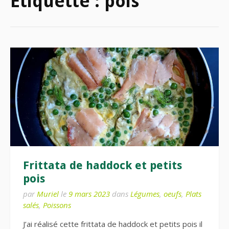
Étiquette :
pois
Frittata de haddock et petits
pois
par
Muriel
le
9 mars 2023
dans
Légumes
,
oeufs
,
Plats
salés
,
Poissons
J’ai réalisé cette frittata de haddock et petits pois il