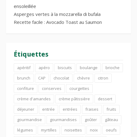
ensoleillée
Asperges vertes à la mozzarella di bufala
Recette facile : Avocado Toast au Saumon
Étiquettes
apéritif
apéro
biscuits
boulange
brioche
brunch
CAP
chocolat
chèvre
citron
confiture
conserves
courgettes
crème d'amandes
crème pâtissière
dessert
déjeuner
entrée
entrées
fraises
fruits
gourmandise
gourmandises
goûter
gâteau
légumes
myrtilles
noisettes
noix
oeufs