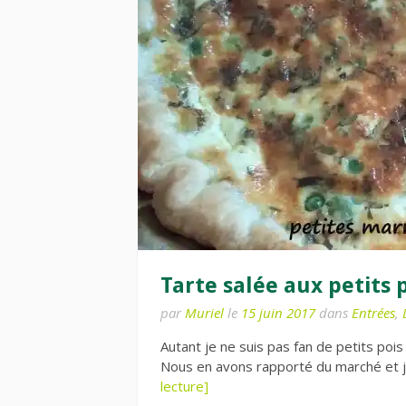
Tarte salée aux petits 
par
Muriel
le
15 juin 2017
dans
Entrées
,
Autant je ne suis pas fan de petits pois
Nous en avons rapporté du marché et j
lecture]