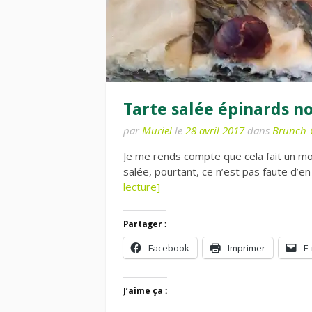
Tarte salée épinards no
par
Muriel
le
28 avril 2017
dans
Brunch-
Je me rends compte que cela fait un mo
salée, pourtant, ce n’est pas faute d’
lecture]
Partager :
Facebook
Imprimer
E-
J’aime ça :