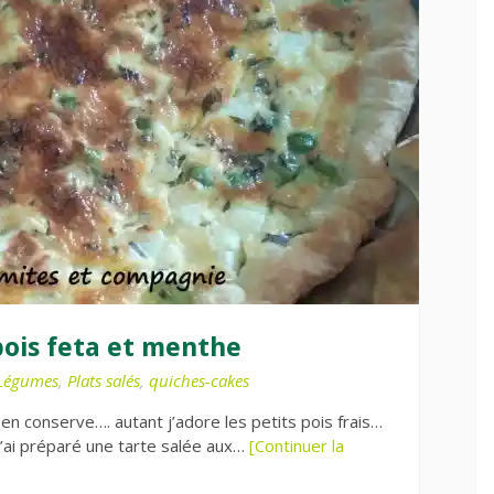
pois feta et menthe
Légumes
,
Plats salés
,
quiches-cakes
 en conserve…. autant j’adore les petits pois frais…
’ai préparé une tarte salée aux…
[Continuer la