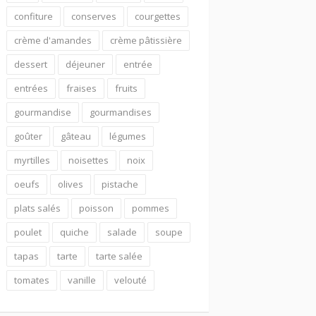
confiture
conserves
courgettes
crème d'amandes
crème pâtissière
dessert
déjeuner
entrée
entrées
fraises
fruits
gourmandise
gourmandises
goûter
gâteau
légumes
myrtilles
noisettes
noix
oeufs
olives
pistache
plats salés
poisson
pommes
poulet
quiche
salade
soupe
tapas
tarte
tarte salée
tomates
vanille
velouté