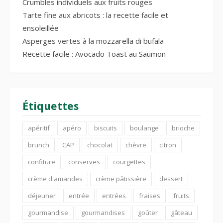
Crumbles individuels aux fruits rouges
Tarte fine aux abricots : la recette facile et
ensoleillée
Asperges vertes à la mozzarella di bufala
Recette facile : Avocado Toast au Saumon
Étiquettes
apéritif
apéro
biscuits
boulange
brioche
brunch
CAP
chocolat
chèvre
citron
confiture
conserves
courgettes
crème d'amandes
crème pâtissière
dessert
déjeuner
entrée
entrées
fraises
fruits
gourmandise
gourmandises
goûter
gâteau