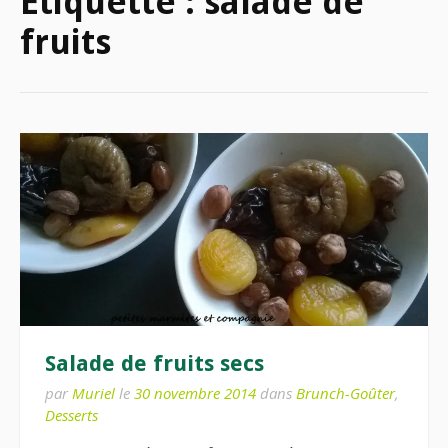
Étiquette :
salade de
fruits
Salade de fruits secs
par
Muriel
le
30 novembre 2014
dans
Brunch-Goûter
,
Desserts