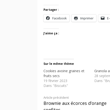
Partager :
Facebook
Imprimer
E-
J’aime ça :
Sur le même thème
Cookies avoine graines et
Granola au
fruits secs
28 septe
19 février 2023
Dans "Br
Dans "Biscuits"
Lire
Article précédent
Brownie aux écorces d’orange
la
confites