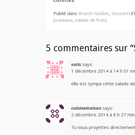
suite
Publié dans
Brunch-Goûter
,
Desserts
É
pruneaux
,
salade de fruits
5 commentaires sur “S
sotis
says:
1 décembre 2014 à 14 h 01 m
elle est sympa cette salade de f
cuisinemaison
says:
2 décembre 2014 à 8 h 27 min
Tu nous projettes directement d