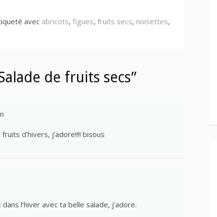
tiqueté avec
abricots
,
figues
,
fruits secs
,
noisettes
,
alade de fruits secs”
in
ruits d’hivers, j’adore!!!! bisous
ans l’hiver avec ta belle salade, j’adore.