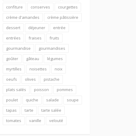
confiture
conserves
courgettes
crème d'amandes
crème pâtissière
dessert
déjeuner
entrée
entrées
fraises
fruits
gourmandise
gourmandises
goûter
gâteau
légumes
myrtilles
noisettes
noix
oeufs
olives
pistache
plats salés
poisson
pommes
poulet
quiche
salade
soupe
tapas
tarte
tarte salée
tomates
vanille
velouté