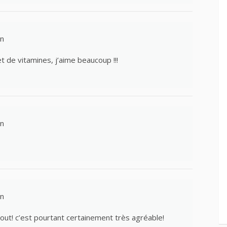
in
t de vitamines, j’aime beaucoup !!!
in
in
tout! c’est pourtant certainement très agréable!