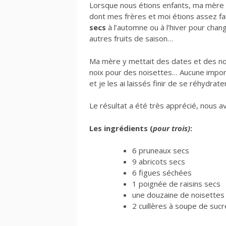
Lorsque nous étions enfants, ma mère
dont mes frères et moi étions assez fa
secs
à l’automne ou à l’hiver pour ch
autres fruits de saison…
Ma mère y mettait des dates et des noix. 
noix pour des noisettes… Aucune importan
et je les ai laissés finir de se réhydrater
Le résultat a été très apprécié, nous 
Les ingrédients (
pour trois)
:
6 pruneaux secs
9 abricots secs
6 figues séchées
1 poignée de raisins secs
une douzaine de noisettes
2 cuillères à soupe de suc