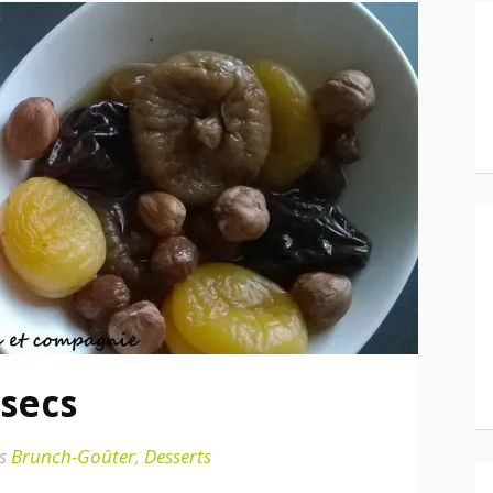
 secs
s
Brunch-Goûter
,
Desserts