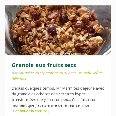
Granola aux fruits secs
par
Muriel
le
28 septembre 2020
dans
Brunch-Goûter
,
déjeuner
Depuis quelques temps, Mr Marmites déjeune avec
du granola et acheter des céréales hyper
transformées me gênait un peu… Cela faisait un
moment que j’avais envie de le réaliser moi…
[Continuer la lecture]