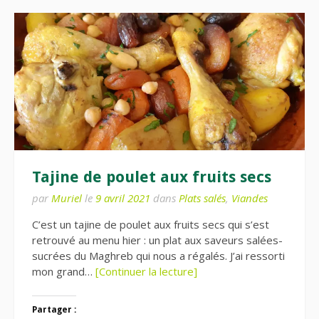
Tajine de poulet aux fruits secs
par
Muriel
le
9 avril 2021
dans
Plats salés
,
Viandes
C’est un tajine de poulet aux fruits secs qui s’est
retrouvé au menu hier : un plat aux saveurs salées-
sucrées du Maghreb qui nous a régalés. J’ai ressorti
mon grand…
[Continuer la lecture]
Partager :