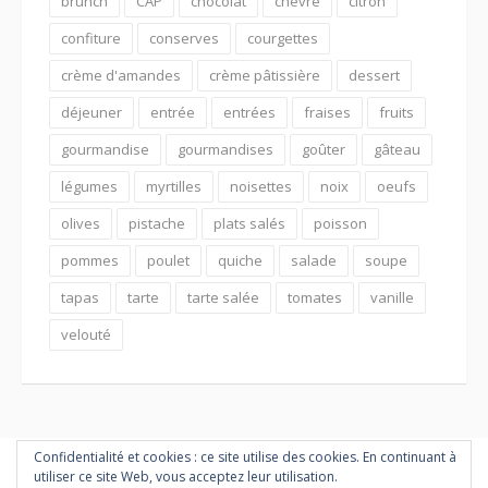
brunch
CAP
chocolat
chèvre
citron
confiture
conserves
courgettes
crème d'amandes
crème pâtissière
dessert
déjeuner
entrée
entrées
fraises
fruits
gourmandise
gourmandises
goûter
gâteau
légumes
myrtilles
noisettes
noix
oeufs
olives
pistache
plats salés
poisson
pommes
poulet
quiche
salade
soupe
tapas
tarte
tarte salée
tomates
vanille
velouté
Confidentialité et cookies : ce site utilise des cookies. En continuant à
utiliser ce site Web, vous acceptez leur utilisation.