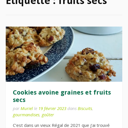
Étiquette :
fruits secs
Cookies avoine graines et fruits
secs
par
Muriel
le
19 février 2023
dans
Biscuits
,
gourmandises
,
goûter
C’est dans un vieux Régal de 2021 que j’ai trouvé