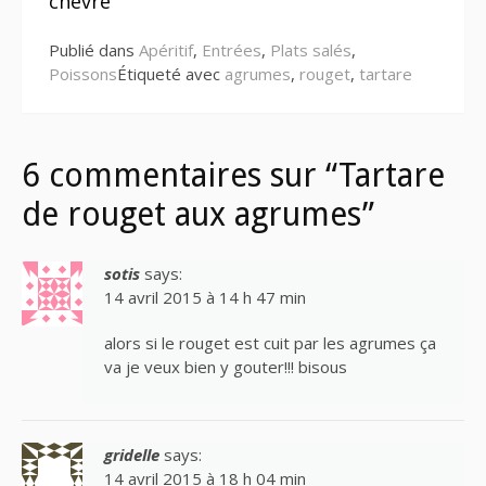
suite
chèvre
Publié dans
Apéritif
,
Entrées
,
Plats salés
,
Poissons
Étiqueté avec
agrumes
,
rouget
,
tartare
6 commentaires sur “Tartare
de rouget aux agrumes”
sotis
says:
14 avril 2015 à 14 h 47 min
alors si le rouget est cuit par les agrumes ça
va je veux bien y gouter!!! bisous
gridelle
says:
14 avril 2015 à 18 h 04 min