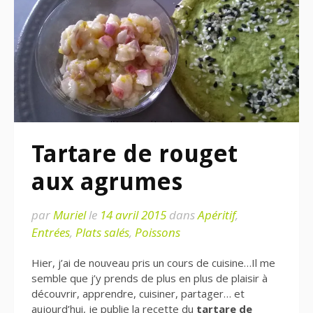
Tartare de rouget
aux agrumes
par
Muriel
le
14 avril 2015
dans
Apéritif
,
Entrées
,
Plats salés
,
Poissons
Hier, j’ai de nouveau pris un cours de cuisine…Il me
semble que j’y prends de plus en plus de plaisir à
découvrir, apprendre, cuisiner, partager… et
aujourd’hui, je publie la recette du
tartare de