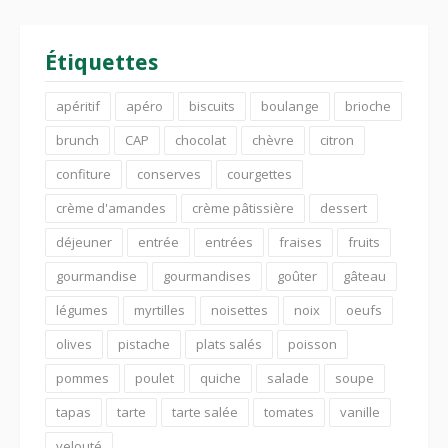
Étiquettes
apéritif
apéro
biscuits
boulange
brioche
brunch
CAP
chocolat
chèvre
citron
confiture
conserves
courgettes
crème d'amandes
crème pâtissière
dessert
déjeuner
entrée
entrées
fraises
fruits
gourmandise
gourmandises
goûter
gâteau
légumes
myrtilles
noisettes
noix
oeufs
olives
pistache
plats salés
poisson
pommes
poulet
quiche
salade
soupe
tapas
tarte
tarte salée
tomates
vanille
velouté