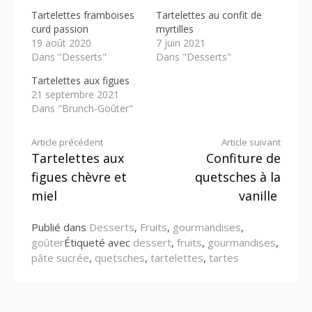
Tartelettes framboises
Tartelettes au confit de
curd passion
myrtilles
19 août 2020
7 juin 2021
Dans "Desserts"
Dans "Desserts"
Tartelettes aux figues
21 septembre 2021
Dans "Brunch-Goûter"
Lire
Article précédent
Article suivant
Tartelettes aux
Confiture de
la
figues chèvre et
quetsches à la
suite
miel
vanille
Publié dans
Desserts
,
Fruits
,
gourmandises
,
goûter
Étiqueté avec
dessert
,
fruits
,
gourmandises
,
pâte sucrée
,
quetsches
,
tartelettes
,
tartes