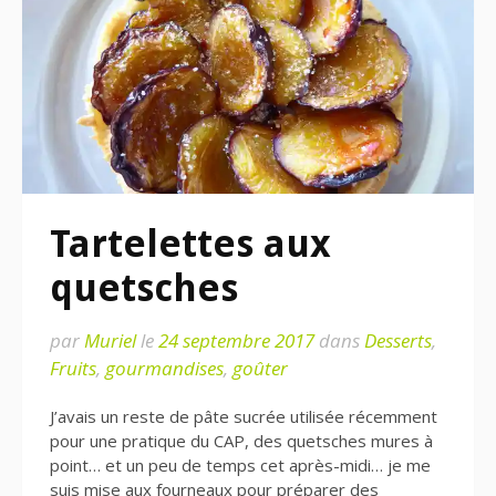
Tartelettes aux
quetsches
par
Muriel
le
24 septembre 2017
dans
Desserts
,
Fruits
,
gourmandises
,
goûter
J’avais un reste de pâte sucrée utilisée récemment
pour une pratique du CAP, des quetsches mures à
point… et un peu de temps cet après-midi… je me
suis mise aux fourneaux pour préparer des