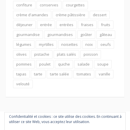
confiture
conserves
courgettes
crème d'amandes
crème pâtissière
dessert
déjeuner
entrée
entrées
fraises
fruits
gourmandise
gourmandises
goûter
gâteau
légumes
myrtilles
noisettes
noix
oeufs
olives
pistache
plats salés
poisson
pommes
poulet
quiche
salade
soupe
tapas
tarte
tarte salée
tomates
vanille
velouté
Confidentialité et cookies : ce site utilise des cookies. En continuant à
utiliser ce site Web, vous acceptez leur utilisation.