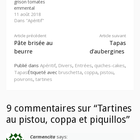
grison tomates
emmental
11 août 2018
Dans "Apéritif"
Lire
Article précédent
Article suivant
Pâte brisée au
Tapas
la
beurre
d’aubergines
suite
Publié dans
Apéritif
,
Divers
,
Entrées
,
quiches-cakes
,
Tapas
Étiqueté avec
bruschetta
,
coppa
,
pistou
,
poivrons
,
tartines
9 commentaires sur “Tartines
au pistou, coppa et piquillos”
Carmencita
says: