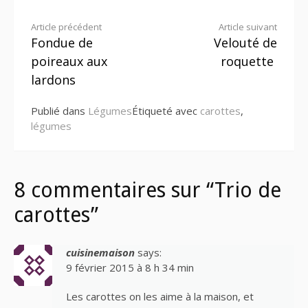
Lire
Article précédent
Article suivant
Fondue de
Velouté de
la
poireaux aux
roquette
suite
lardons
Publié dans
Légumes
Étiqueté avec
carottes
,
légumes
8 commentaires sur “Trio de
carottes”
cuisinemaison
says:
9 février 2015 à 8 h 34 min
Les carottes on les aime à la maison, et