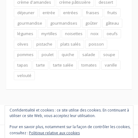
crème d'amandes
crème pâtissière
dessert
déjeuner
entrée
entrées
fraises
fruits
gourmandise
gourmandises
goûter
gâteau
légumes
myrtilles
noisettes
noix
oeufs
olives
pistache
plats salés
poisson
pommes
poulet
quiche
salade
soupe
tapas
tarte
tarte salée
tomates
vanille
velouté
Confidentialité et cookies : ce site utilise des cookies. En continuant à
utiliser ce site Web, vous acceptez leur utilisation.
Pour en savoir plus, notamment sur la façon de contrôler les cookies,
consultez :
Politique relative aux cookies
Copyright © 2026 PETITES MARMITES ET COMPAGNIE. Tous droits