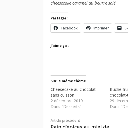
cheesecake caramel au beurre salé
Partager :
Facebook
Imprimer
E-
J’aime ça :
Sur le même thème
Cheesecake au chocolat
Bûche fru
sans cuisson
chocolat-
2 décembre 2019
29 décem
Dans "Desserts"
Dans "De
Lire
Article précédent
Pain d’épices au miel de