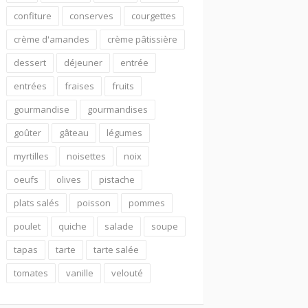
confiture
conserves
courgettes
crème d'amandes
crème pâtissière
dessert
déjeuner
entrée
entrées
fraises
fruits
gourmandise
gourmandises
goûter
gâteau
légumes
myrtilles
noisettes
noix
oeufs
olives
pistache
plats salés
poisson
pommes
poulet
quiche
salade
soupe
tapas
tarte
tarte salée
tomates
vanille
velouté