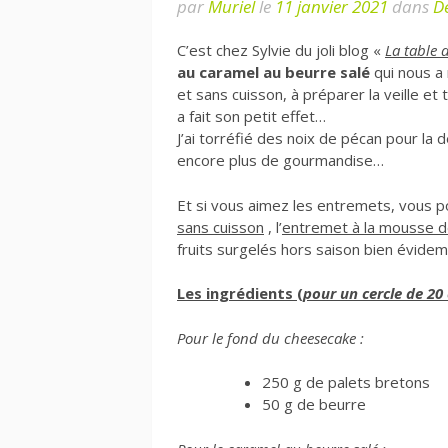
par
Muriel
le
11 janvier 2021
dans
D
C’est chez Sylvie du joli blog «
La table 
au caramel au beurre salé
qui nous a 
et sans cuisson, à préparer la veille et
a fait son petit effet…
J’ai torréfié des noix de pécan pour la 
encore plus de gourmandise…
Et si vous aimez les entremets, vous 
sans cuisson
, l’
entremet à la mousse d
fruits surgelés hors saison bien évide
Les ingrédients (
pour un cercle de 20
Pour le fond du cheesecake :
250 g de palets bretons
50 g de beurre