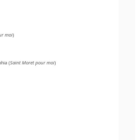
ur moi
)
hia (
Saint Moret pour moi
)