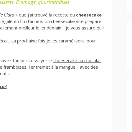
esserts
,
Fromage
,
gourmandises
de Clara
» que j’ai trouvé la recette du
cheesecake
régalé en fin d’année. Un cheesecake vite préparé
 tellement meilleur le lendemain… je vous assure qu’il
déco… La prochaine fois je les caraméliserai pour
pouvez toujours essayer le
cheesecake au chocolat
e framboises
, l
‘
entremet à la mangue
… avec des
ment…
 cm
) :