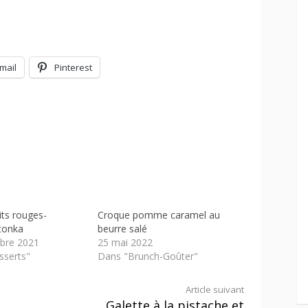
mail
Pinterest
its rouges-
Croque pomme caramel au
tonka
beurre salé
bre 2021
25 mai 2022
sserts"
Dans "Brunch-Goûter"
Article suivant
Galette à la pistache et