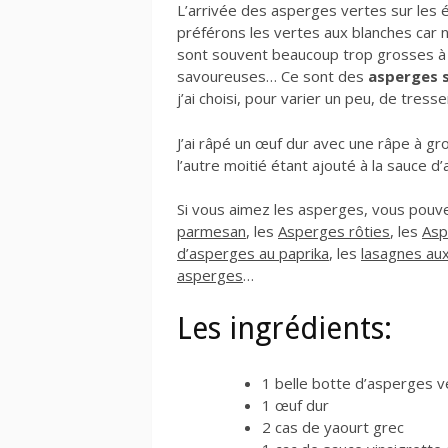
L’arrivée des asperges vertes sur les 
préférons les vertes aux blanches car 
sont souvent beaucoup trop grosses à n
savoureuses… Ce sont des
asperges 
j’ai choisi, pour varier un peu, de tres
J’ai râpé un œuf dur avec une râpe à gro
l’autre moitié étant ajouté à la sauce
Si vous aimez les asperges, vous pouv
parmesan
, les
Asperges rôties
, les
Asp
d’asperges au paprika
, les
lasagnes aux
asperges
…
Les ingrédients:
1 belle botte d’asperges v
1 œuf dur
2 cas de yaourt grec