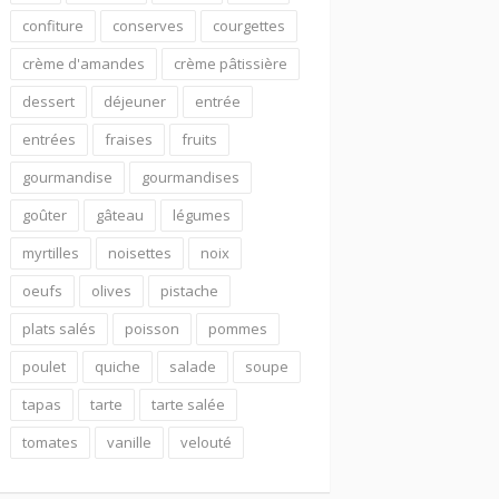
confiture
conserves
courgettes
crème d'amandes
crème pâtissière
dessert
déjeuner
entrée
entrées
fraises
fruits
gourmandise
gourmandises
goûter
gâteau
légumes
myrtilles
noisettes
noix
oeufs
olives
pistache
plats salés
poisson
pommes
poulet
quiche
salade
soupe
tapas
tarte
tarte salée
tomates
vanille
velouté