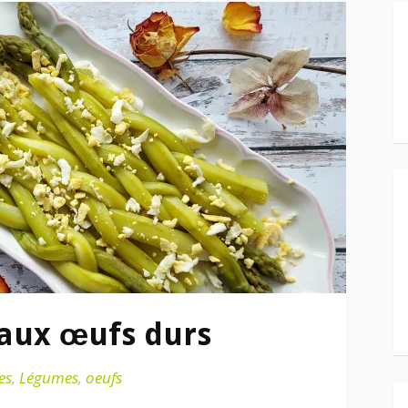
aux œufs durs
es
,
Légumes
,
oeufs