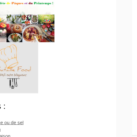
 :
le ou de sel
a
maison