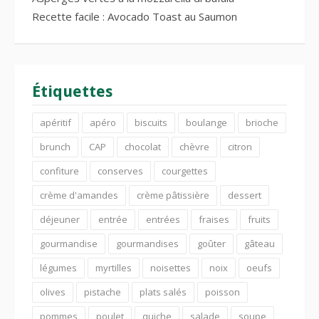
Recette facile : Avocado Toast au Saumon
Étiquettes
apéritif
apéro
biscuits
boulange
brioche
brunch
CAP
chocolat
chèvre
citron
confiture
conserves
courgettes
crème d'amandes
crème pâtissière
dessert
déjeuner
entrée
entrées
fraises
fruits
gourmandise
gourmandises
goûter
gâteau
légumes
myrtilles
noisettes
noix
oeufs
olives
pistache
plats salés
poisson
pommes
poulet
quiche
salade
soupe