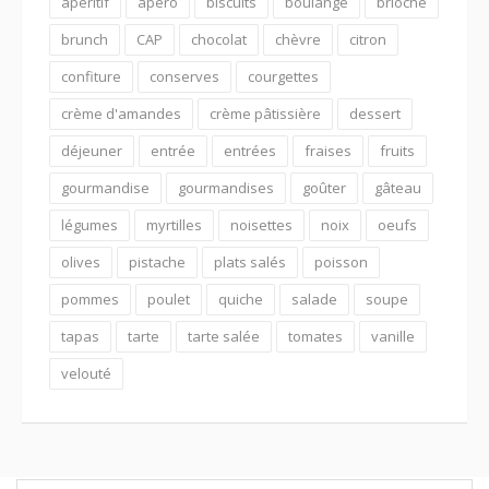
apéritif
apéro
biscuits
boulange
brioche
brunch
CAP
chocolat
chèvre
citron
confiture
conserves
courgettes
crème d'amandes
crème pâtissière
dessert
déjeuner
entrée
entrées
fraises
fruits
gourmandise
gourmandises
goûter
gâteau
légumes
myrtilles
noisettes
noix
oeufs
olives
pistache
plats salés
poisson
pommes
poulet
quiche
salade
soupe
tapas
tarte
tarte salée
tomates
vanille
velouté