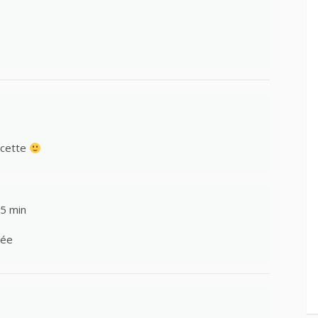
ecette
25 min
née