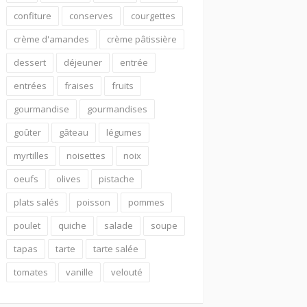
confiture
conserves
courgettes
crème d'amandes
crème pâtissière
dessert
déjeuner
entrée
entrées
fraises
fruits
gourmandise
gourmandises
goûter
gâteau
légumes
myrtilles
noisettes
noix
oeufs
olives
pistache
plats salés
poisson
pommes
poulet
quiche
salade
soupe
tapas
tarte
tarte salée
tomates
vanille
velouté