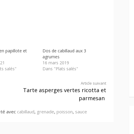
en papillote et
Dos de cabillaud aux 3
s
agrumes
021
16 mars 2019
ts salés"
Dans "Plats salés"
Article suivant
Tarte asperges vertes ricotta et
parmesan
eté avec
cabillaud
,
grenade
,
poisson
,
sauce