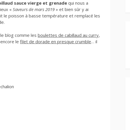
billaud sauce vierge et grenade
qui nous a
vieux «
Saveurs de mars 2019
» et bien sûr y ai
uit le poisson à basse température et remplacé les
de.
r le blog comme les
boulettes de cabillaud au curry
,
encore le
filet de dorade en presque crumble
… il
chalion