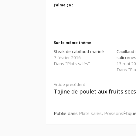
J’aime ça :
Sur le même thème
Steak de cabillaud mariné
Cabillaud 
7 février 2016
salicorne
Dans "Plats salés"
13 mai 2
Dans "Pla
Lire
Article précédent
Tajine de poulet aux fruits secs
la
suite
Publié dans
Plats salés
,
Poissons
Étiqu