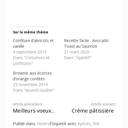
Sur le même thème
Confiture d’abricots et
Recette facile : Avocado
vanille
Toast au Saumon
4 septembre 2015
21 mars 2025
Dans "Conserves et
Dans "Apéritif"
confitures"
Brownie aux écorces
d’orange confites
23 novembre 2014
Dans "Brunch-Goûter"
Lire
Article précédent
Article suivant
Meilleurs voeux…
Crème pâtissière
la
Publié dans
Divers
Étiqueté avec
épices
,
thé
suite