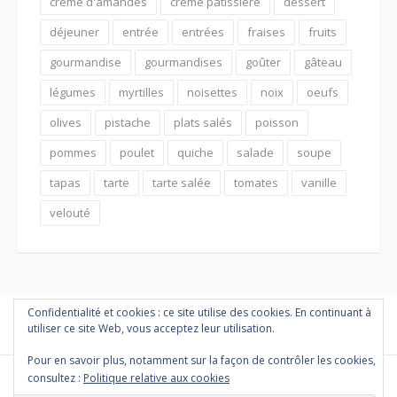
crème d'amandes
crème pâtissière
dessert
déjeuner
entrée
entrées
fraises
fruits
gourmandise
gourmandises
goûter
gâteau
légumes
myrtilles
noisettes
noix
oeufs
olives
pistache
plats salés
poisson
pommes
poulet
quiche
salade
soupe
tapas
tarte
tarte salée
tomates
vanille
velouté
Confidentialité et cookies : ce site utilise des cookies. En continuant à
utiliser ce site Web, vous acceptez leur utilisation.
Pour en savoir plus, notamment sur la façon de contrôler les cookies,
consultez :
Politique relative aux cookies
Copyright © 2026 PETITES MARMITES ET COMPAGNIE. Tous droits