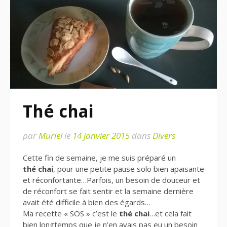
Thé chai
par
Muriel
le
14 janvier 2015
dans
Divers
Cette fin de semaine, je me suis préparé un
thé
chai
, pour une petite pause solo bien apaisante
et réconfortante…Parfois, un besoin de douceur et
de réconfort se fait sentir et la semaine dernière
avait été difficile à bien des égards…
Ma recette « SOS » c’est le
thé
chai
…et cela fait
bien longtemps que je n’en avais pas eu un besoin