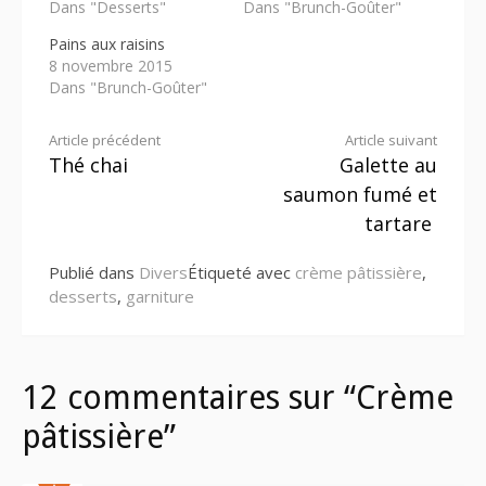
Dans "Desserts"
Dans "Brunch-Goûter"
Pains aux raisins
8 novembre 2015
Dans "Brunch-Goûter"
Lire
Article précédent
Article suivant
Thé chai
Galette au
la
saumon fumé et
suite
tartare
Publié dans
Divers
Étiqueté avec
crème pâtissière
,
desserts
,
garniture
12 commentaires sur “Crème
pâtissière”