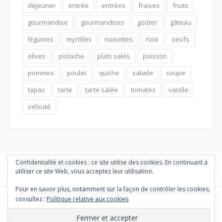
déjeuner
entrée
entrées
fraises
fruits
gourmandise
gourmandises
goûter
gâteau
légumes
myrtilles
noisettes
noix
oeufs
olives
pistache
plats salés
poisson
pommes
poulet
quiche
salade
soupe
tapas
tarte
tarte salée
tomates
vanille
velouté
Confidentialité et cookies : ce site utilise des cookies. En continuant à
utiliser ce site Web, vous acceptez leur utilisation.
Pour en savoir plus, notamment sur la façon de contrôler les cookies,
consultez :
Politique relative aux cookies
Copyright © 2026 PETITES MARMITES ET COMPAGNIE. Tous droits
réservés.