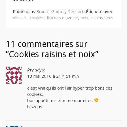
suite
Publié dans
Brunch-Goûter
,
Desserts
Étiqueté avec
biscuits
,
cookies
,
flocons d'avoine
,
noix
,
raisins secs
11 commentaires sur
“Cookies raisins et noix”
kty
says:
13 mai 2016 à 21 h 51 min
c est vrai qu ils ont l air hyper trop bons ces
cookies..
bon appétit mr et mme marmites
biszous