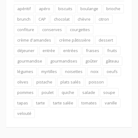
apéritif
apéro
biscuits
boulange
brioche
brunch
CAP
chocolat
chèvre
citron
confiture
conserves
courgettes
crème d'amandes
crème pâtissière
dessert
déjeuner
entrée
entrées
fraises
fruits
gourmandise
gourmandises
goûter
gâteau
légumes
myrtilles
noisettes
noix
oeufs
olives
pistache
plats salés
poisson
pommes
poulet
quiche
salade
soupe
tapas
tarte
tarte salée
tomates
vanille
velouté