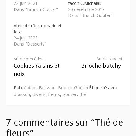
22 juin 2021
façon C.Michalak
Dans "Brunch-Goûter"
20 décembre 2019
Dans "Brunch-Goûter"
Abricots rôtis romarin et
feta
24 juin 2023
Dans "Desserts"
Lire
Article précédent
Article suivant
Cookies raisins et
Brioche butchy
la
noix
suite
Publié dans
Boisson
,
Brunch-Goûter
Étiqueté avec
boisson
,
divers
,
fleurs
,
goûter
,
thé
7 commentaires sur “Thé de
fleurs”