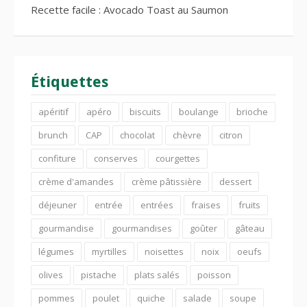
Recette facile : Avocado Toast au Saumon
Étiquettes
apéritif
apéro
biscuits
boulange
brioche
brunch
CAP
chocolat
chèvre
citron
confiture
conserves
courgettes
crème d'amandes
crème pâtissière
dessert
déjeuner
entrée
entrées
fraises
fruits
gourmandise
gourmandises
goûter
gâteau
légumes
myrtilles
noisettes
noix
oeufs
olives
pistache
plats salés
poisson
pommes
poulet
quiche
salade
soupe