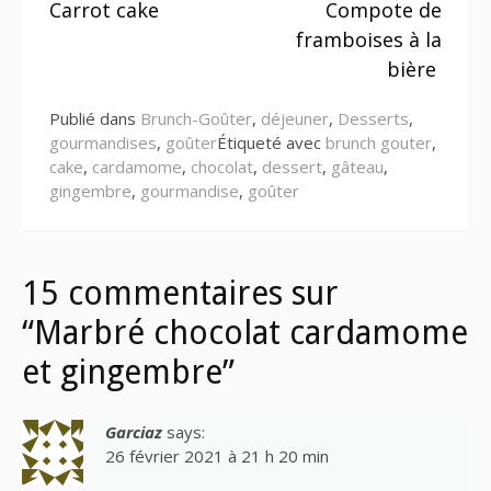
Carrot cake
Compote de
la
framboises à la
suite
bière
Publié dans
Brunch-Goûter
,
déjeuner
,
Desserts
,
gourmandises
,
goûter
Étiqueté avec
brunch gouter
,
cake
,
cardamome
,
chocolat
,
dessert
,
gâteau
,
gingembre
,
gourmandise
,
goûter
15 commentaires sur
“Marbré chocolat cardamome
et gingembre”
Garciaz
says:
26 février 2021 à 21 h 20 min