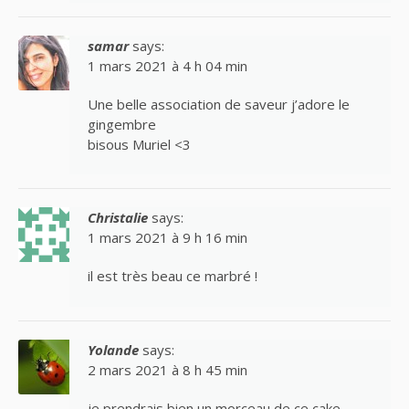
samar
says:
1 mars 2021 à 4 h 04 min
Une belle association de saveur j’adore le
gingembre
bisous Muriel <3
Christalie
says:
1 mars 2021 à 9 h 16 min
il est très beau ce marbré !
Yolande
says:
2 mars 2021 à 8 h 45 min
je prendrais bien un morceau de ce cake..