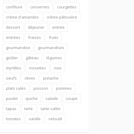
confiture
conserves
courgettes
crème d'amandes
crème pâtissière
dessert
déjeuner
entrée
entrées
fraises
fruits
gourmandise
gourmandises
goûter
gâteau
légumes
myrtilles
noisettes
noix
oeufs
olives
pistache
plats salés
poisson
pommes
poulet
quiche
salade
soupe
tapas
tarte
tarte salée
tomates
vanille
velouté