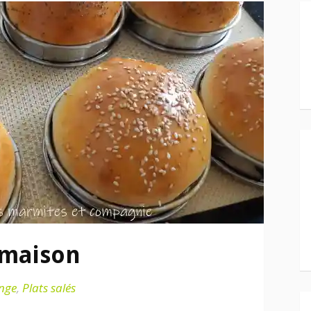
 maison
nge
,
Plats salés