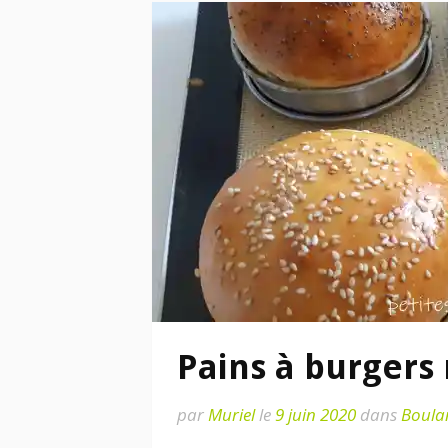
Pains à burgers
par
Muriel
le
9 juin 2020
dans
Boula