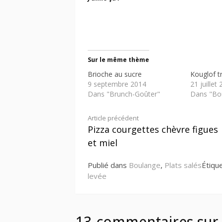
Sur le même thème
Brioche au sucre
Kouglof tr
9 septembre 2014
21 juillet
Dans "Brunch-Goûter"
Dans "Bo
Lire
Article précédent
Pizza courgettes chèvre figues
la
et miel
suite
Publié dans
Boulange
,
Plats salés
Étiqu
levée