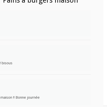
“Pains à burgers maison”
!! bisous
 maison !! Bonne journée