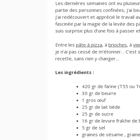
Les dernières semaines ont eu plusieurs 
partie des personnes confinées, j’ai bea
j’ai redécouvert et apprécié le travail 
fascinée par la magie de la levée des 
suis surprise plus d’une fois à passer 
Entre les
pâte à pizza
, à
brioches
, à
vie
je n’ai pas cessé de m’étonner… C’est 
recette, sans rien y changer…
Les ingrédients :
420 gr de farine (T55 ou T
30 gr de beurre
1 gros œuf
25 gr de lait tiède
25 gr de sucre
16 gr de levure fraîche de
5 gr de sel
graines de sésame , grain