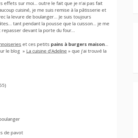
effets sur moi… outre le fait que je n’ai pas fait
ucoup cuisiné, je me suis remise à la pâtisserie et
avec la levure de boulanger… Je suis toujours
pâtes… tant pendant la pousse que la cuisson… je me
et repasser devant la porte du four…
nnoiseries
et ces petits
pains à burgers maison
…
sur le blog »
La cuisine d’Adeline
» que j’ai trouvé la
65)
 boulanger
es de pavot