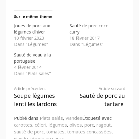
Sur le même thème
Joues de porc aux
Sauté de porc coco
légumes d’hiver
curry
10 février 2023
18 février 2017
Dans "Légumes"
Dans "Légumes"
Sauté de veau à la
portugaise
4 février 2014
Dans "Plats salés"
Lire
Article précédent
Article suivant
Soupe légumes
Sauté de porc au
la
lentilles lardons
tartare
suite
Publié dans
Plats salés
,
Viandes
Étiqueté avec
carottes
,
céleri
,
légumes
,
olives
,
porc
,
ragout
,
sauté de porc
,
tomates
,
tomates concassées
,
viande
,
viande en sauce