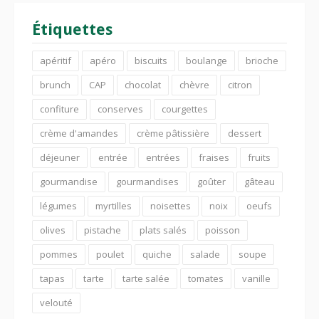
Étiquettes
apéritif
apéro
biscuits
boulange
brioche
brunch
CAP
chocolat
chèvre
citron
confiture
conserves
courgettes
crème d'amandes
crème pâtissière
dessert
déjeuner
entrée
entrées
fraises
fruits
gourmandise
gourmandises
goûter
gâteau
légumes
myrtilles
noisettes
noix
oeufs
olives
pistache
plats salés
poisson
pommes
poulet
quiche
salade
soupe
tapas
tarte
tarte salée
tomates
vanille
velouté