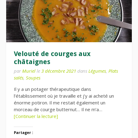
Velouté de courges aux
châtaignes
par
Muriel
le
3 décembre 2021
dans
Légumes
,
Plats
salés
,
Soupes
Il y a un potager thérapeutique dans
l’établissement où je travaille et j’y ai acheté un
énorme potiron. Il me restait également un
morceau de courge butternut… Il ne m’a…
[Continuer la lecture]
Partager :