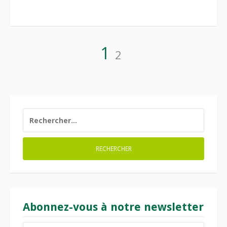
Pagination
Page
Page
1
2
des
publications
RECHERCHER :
Abonnez-vous à notre newsletter