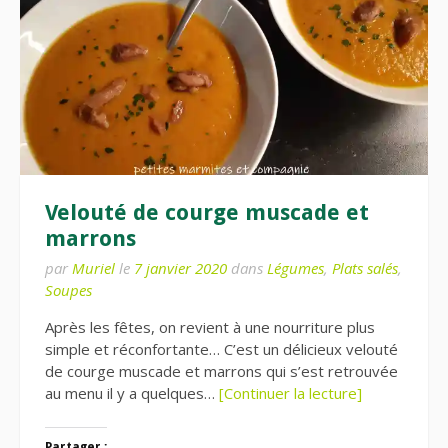
Velouté de courge muscade et
marrons
par
Muriel
le
7 janvier 2020
dans
Légumes
,
Plats salés
,
Soupes
Après les fêtes, on revient à une nourriture plus
simple et réconfortante… C’est un délicieux velouté
de courge muscade et marrons qui s’est retrouvée
au menu il y a quelques…
[Continuer la lecture]
Partager :