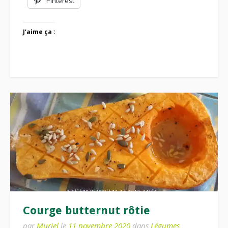
Pinterest
J’aime ça :
Courge butternut rôtie
par
Muriel
le
11 novembre 2020
dans
Légumes