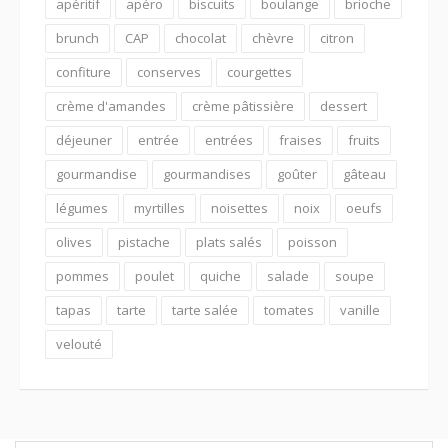
apéritif
apéro
biscuits
boulange
brioche
brunch
CAP
chocolat
chèvre
citron
confiture
conserves
courgettes
crème d'amandes
crème pâtissière
dessert
déjeuner
entrée
entrées
fraises
fruits
gourmandise
gourmandises
goûter
gâteau
légumes
myrtilles
noisettes
noix
oeufs
olives
pistache
plats salés
poisson
pommes
poulet
quiche
salade
soupe
tapas
tarte
tarte salée
tomates
vanille
velouté