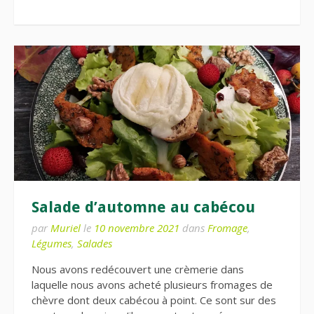
Salade d’automne au cabécou
par
Muriel
le
10 novembre 2021
dans
Fromage
,
Légumes
,
Salades
Nous avons redécouvert une crèmerie dans
laquelle nous avons acheté plusieurs fromages de
chèvre dont deux cabécou à point. Ce sont sur des