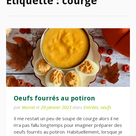
Étiquette :
courge
Oeufs fourrés au potiron
par
Muriel
le
29 janvier 2023
dans
Entrées
,
oeufs
Il me restait un peu de soupe de courge alors il ne
m’a pas fallu longtemps pour imaginer préparer des
oeufs fourrés au potiron. Habituellement, lorsque je