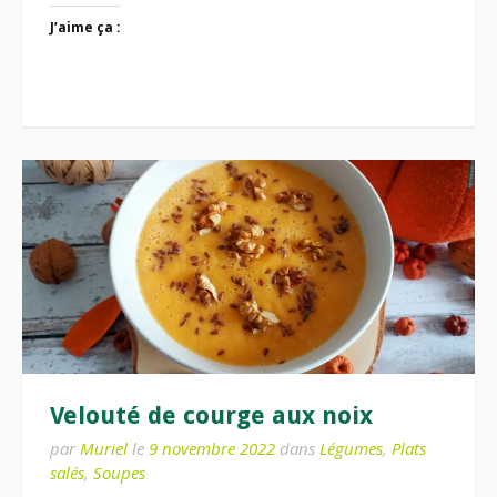
J’aime ça :
Velouté de courge aux noix
par
Muriel
le
9 novembre 2022
dans
Légumes
,
Plats
salés
,
Soupes