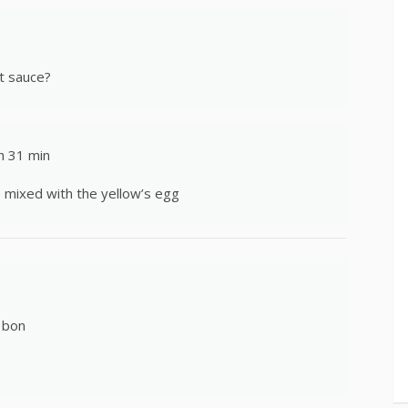
at sauce?
h 31 min
p mixed with the yellow’s egg
e bon