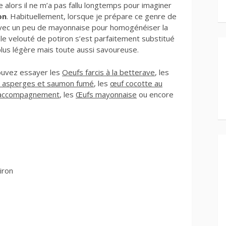
 alors il ne m’a pas fallu longtemps pour imaginer
on
. Habituellement, lorsque je prépare ce genre de
lie avec un peu de mayonnaise pour homogénéiser la
 : le velouté de potiron s’est parfaitement substitué
lus légère mais toute aussi savoureuse.
pouvez essayer les
Oeufs farcis à la betterave
, les
s asperges et saumon fumé
, les
œuf cocotte au
n accompagnement
, les
Œufs mayonnaise
ou encore
iron