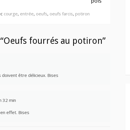
pois
ec
courge
,
entrée
,
oeufs
,
oeufs farcis
,
potiron
“Oeufs fourrés au potiron”
s doivent être délicieux. Bises
h 32 min
t en effet. Bises