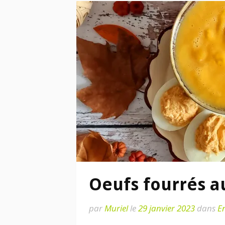
Oeufs fourrés a
par
Muriel
le
29 janvier 2023
dans
E