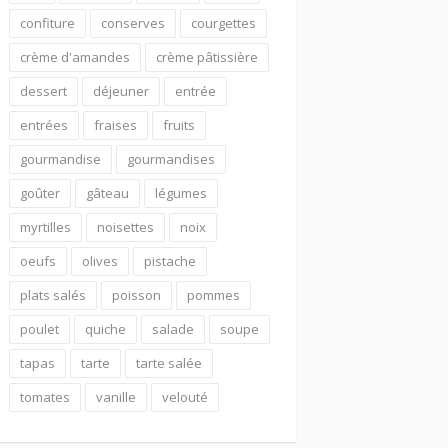
confiture
conserves
courgettes
crème d'amandes
crème pâtissière
dessert
déjeuner
entrée
entrées
fraises
fruits
gourmandise
gourmandises
goûter
gâteau
légumes
myrtilles
noisettes
noix
oeufs
olives
pistache
plats salés
poisson
pommes
poulet
quiche
salade
soupe
tapas
tarte
tarte salée
tomates
vanille
velouté