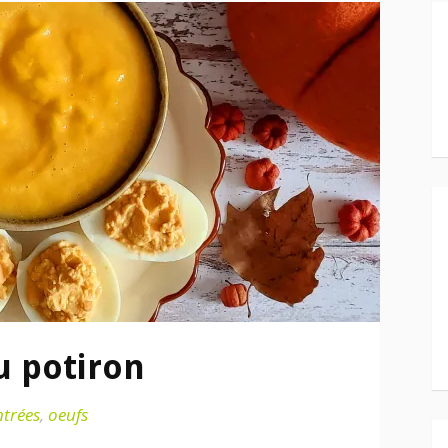
u potiron
ntrées
,
oeufs