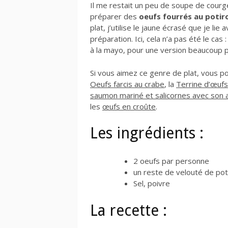
Il me restait un peu de soupe de courge
préparer des
oeufs fourrés au potir
plat, j’utilise le jaune écrasé que je 
préparation. Ici, cela n’a pas été le cas
à la mayo, pour une version beaucoup p
Si vous aimez ce genre de plat, vous 
Oeufs farcis au crabe
, la
Terrine d’œuf
saumon mariné et salicornes avec so
les
œufs en croûte
.
Les ingrédients :
2 oeufs par personne
un reste de velouté de pot
Sel, poivre
La recette :