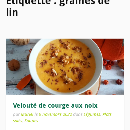
Étiquette :
graines de
lin
Velouté de courge aux noix
par
Muriel
le
9 novembre 2022
dans
Légumes
,
Plats
salés
,
Soupes