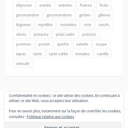
déjeuner
entrée
entrées
fraises
fruits
gourmandise
gourmandises
goûter
gâteau
légumes
myrtilles
noisettes
noix
oeufs
olives
pistache
plats salés
poisson
pommes
poulet
quiche
salade
soupe
tapas
tarte
tarte salée
tomates
vanille
velouté
Confidentialité et cookies : ce site utilise des cookies. En continuant à
utiliser ce site Web, vous acceptez leur utilisation.
Pour en savoir plus, notamment sur la façon de contrôler les cookies,
consultez :
Politique relative aux cookies
Copyright © 2026 PETITES MARMITES ET COMPAGNIE. Tous droits
réservés.