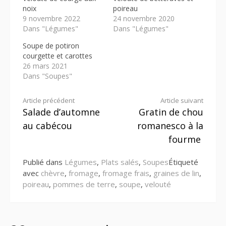
noix
poireau
9 novembre 2022
24 novembre 2020
Dans "Légumes"
Dans "Légumes"
Soupe de potiron
courgette et carottes
26 mars 2021
Dans "Soupes"
Lire
Article précédent
Article suivant
Salade d’automne
Gratin de chou
la
au cabécou
romanesco à la
suite
fourme
Publié dans
Légumes
,
Plats salés
,
Soupes
Étiqueté
avec
chèvre
,
fromage
,
fromage frais
,
graines de lin
,
poireau
,
pommes de terre
,
soupe
,
velouté