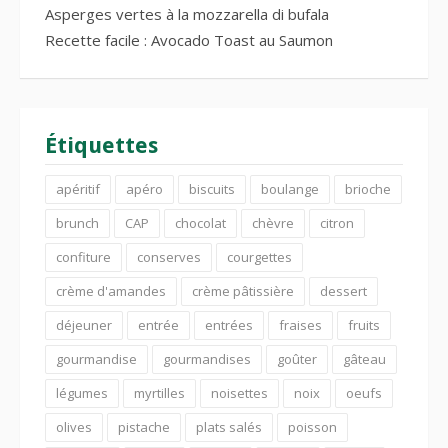
Asperges vertes à la mozzarella di bufala
Recette facile : Avocado Toast au Saumon
Étiquettes
apéritif
apéro
biscuits
boulange
brioche
brunch
CAP
chocolat
chèvre
citron
confiture
conserves
courgettes
crème d'amandes
crème pâtissière
dessert
déjeuner
entrée
entrées
fraises
fruits
gourmandise
gourmandises
goûter
gâteau
légumes
myrtilles
noisettes
noix
oeufs
olives
pistache
plats salés
poisson