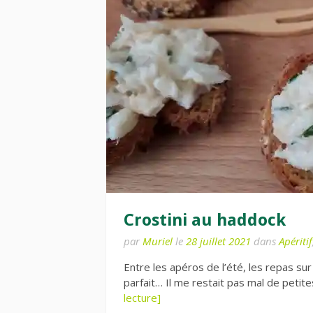
Crostini au haddock
par
Muriel
le
28 juillet 2021
dans
Apéritif
Entre les apéros de l’été, les repas sur 
parfait… Il me restait pas mal de peti
lecture]