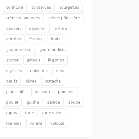
confiture
conserves
courgettes
crème d'amandes
crème pâtissière
dessert
déjeuner
entrée
entrées
fraises
fruits
gourmandise
gourmandises
goûter
gâteau
légumes
myrtilles
noisettes
noix
oeufs
olives
pistache
plats salés
poisson
pommes
poulet
quiche
salade
soupe
tapas
tarte
tarte salée
tomates
vanille
velouté