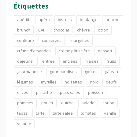
Étiquettes
apéritif
apéro
biscuits
boulange
brioche
brunch
CAP
chocolat
chèvre
citron
confiture
conserves
courgettes
crème d'amandes
crème pâtissière
dessert
déjeuner
entrée
entrées
fraises
fruits
gourmandise
gourmandises
goûter
gâteau
légumes
myrtilles
noisettes
noix
oeufs
olives
pistache
plats salés
poisson
pommes
poulet
quiche
salade
soupe
tapas
tarte
tarte salée
tomates
vanille
velouté