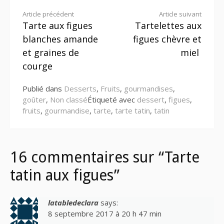
Lire
Article précédent
Article suivant
Tarte aux figues
Tartelettes aux
la
blanches amande
figues chèvre et
suite
et graines de
miel
courge
Publié dans
Desserts
,
Fruits
,
gourmandises
,
goûter
,
Non classé
Étiqueté avec
dessert
,
figues
,
fruits
,
gourmandise
,
tarte
,
tarte tatin
,
tatin
16 commentaires sur “Tarte
tatin aux figues”
latabledeclara
says:
8 septembre 2017 à 20 h 47 min