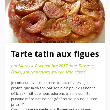
Tarte tatin aux figues
par
Muriel
le
8 septembre 2017
dans
Desserts
,
Fruits
,
gourmandises
,
goûter
,
Non classé
Je continue avec mes recettes aux figues… Je
profite que la saison bat son plein pour cuisiner ce
délicieux fruit que nous adorons à la maison. Et
puisque mère nature est généreuse, pourquoi s’en
priver ?…
C’est une
tarte tatin aux figues
qui a ravi nos