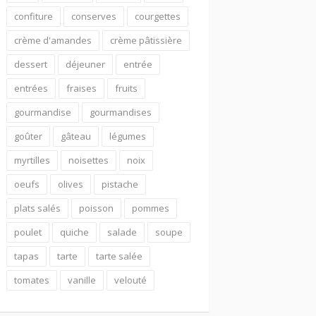
confiture
conserves
courgettes
crème d'amandes
crème pâtissière
dessert
déjeuner
entrée
entrées
fraises
fruits
gourmandise
gourmandises
goûter
gâteau
légumes
myrtilles
noisettes
noix
oeufs
olives
pistache
plats salés
poisson
pommes
poulet
quiche
salade
soupe
tapas
tarte
tarte salée
tomates
vanille
velouté