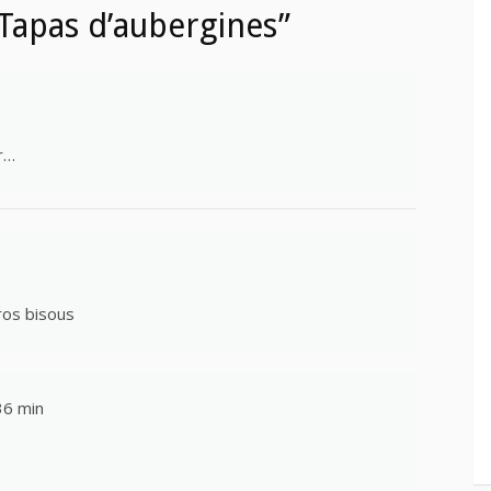
Tapas d’aubergines”
r…
ros bisous
36 min