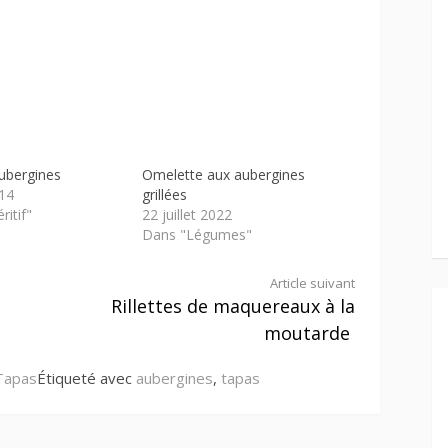
aubergines
Omelette aux aubergines
14
grillées
itif"
22 juillet 2022
Dans "Légumes"
Article suivant
Rillettes de maquereaux à la
moutarde
Tapas
Étiqueté avec
aubergines
,
tapas