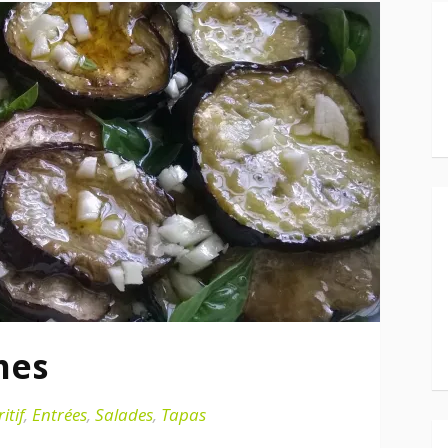
nes
itif
,
Entrées
,
Salades
,
Tapas