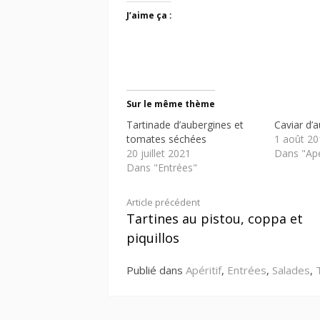
J’aime ça :
Sur le même thème
Tartinade d’aubergines et
Caviar d’
tomates séchées
1 août 20
20 juillet 2021
Dans "Apér
Dans "Entrées"
Lire
Article précédent
Tartines au pistou, coppa et
la
piquillos
suite
Publié dans
Apéritif
,
Entrées
,
Salades
,