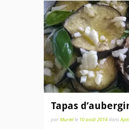
Tapas d’aubergi
par
Muriel
le
10 août 2014
dans
Apér