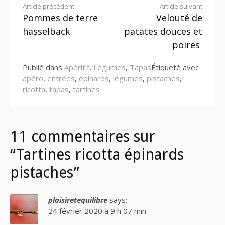
Lire
Article précédent
Article suivant
Pommes de terre
Velouté de
la
hasselback
patates douces et
suite
poires
Publié dans
Apéritif
,
Légumes
,
Tapas
Étiqueté avec
apéro
,
entrées
,
épinards
,
légumes
,
pistaches
,
ricotta
,
tapas
,
tartines
11 commentaires sur
“Tartines ricotta épinards
pistaches”
plaisiretequilibre
says:
24 février 2020 à 9 h 07 min