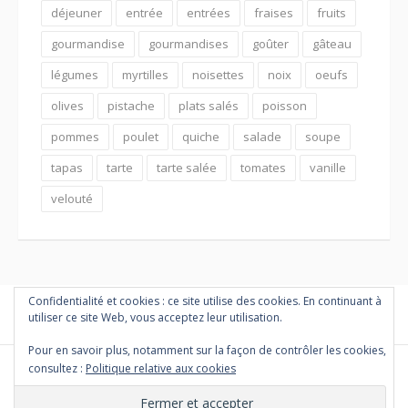
déjeuner
entrée
entrées
fraises
fruits
gourmandise
gourmandises
goûter
gâteau
légumes
myrtilles
noisettes
noix
oeufs
olives
pistache
plats salés
poisson
pommes
poulet
quiche
salade
soupe
tapas
tarte
tarte salée
tomates
vanille
velouté
Confidentialité et cookies : ce site utilise des cookies. En continuant à
utiliser ce site Web, vous acceptez leur utilisation.
Pour en savoir plus, notamment sur la façon de contrôler les cookies,
consultez :
Politique relative aux cookies
Copyright © 2026 PETITES MARMITES ET COMPAGNIE. Tous droits
réservés.