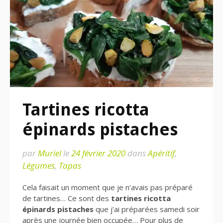
Tartines ricotta
épinards pistaches
par
Muriel
le
24 février 2020
dans
Apéritif
,
Légumes
,
Tapas
Cela faisait un moment que je n’avais pas préparé
de tartines… Ce sont des
tartines ricotta
épinards pistaches
que j’ai préparées samedi soir
après une journée bien occupée… Pour plus de