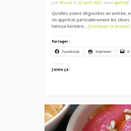
par
Muriel
le
22 avril 2021
dans
Apéritif
,
Qu’elles soient dégustées en entrée, 
on apprécie particulièrement les olives 
harissa berbère…
[Continuer la lecture]
Partager :
Facebook
Imprimer
E-
J’aime ça :