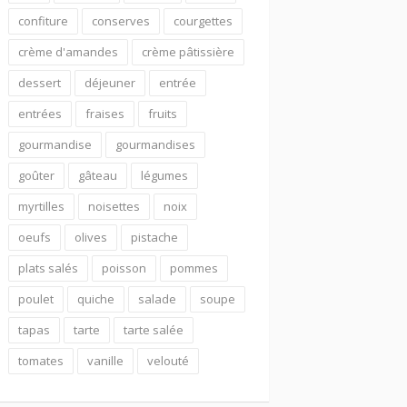
confiture
conserves
courgettes
crème d'amandes
crème pâtissière
dessert
déjeuner
entrée
entrées
fraises
fruits
gourmandise
gourmandises
goûter
gâteau
légumes
myrtilles
noisettes
noix
oeufs
olives
pistache
plats salés
poisson
pommes
poulet
quiche
salade
soupe
tapas
tarte
tarte salée
tomates
vanille
velouté