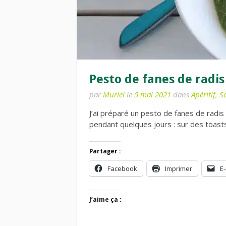
Pesto de fanes de radis
par
Muriel
le
5 mai 2021
dans
Apéritif
,
S
J’ai préparé un pesto de fanes de radis a
pendant quelques jours : sur des toas
Partager :
Facebook
Imprimer
E-
J’aime ça :