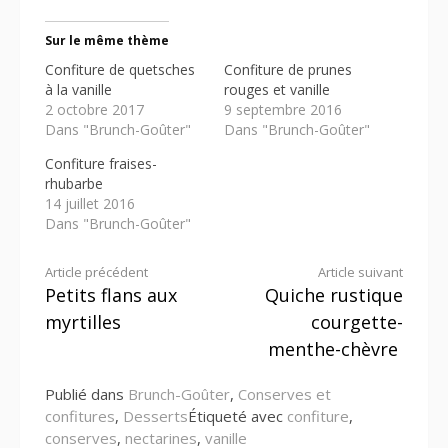
Sur le même thème
Confiture de quetsches
Confiture de prunes
à la vanille
rouges et vanille
2 octobre 2017
9 septembre 2016
Dans "Brunch-Goûter"
Dans "Brunch-Goûter"
Confiture fraises-
rhubarbe
14 juillet 2016
Dans "Brunch-Goûter"
Lire
Article précédent
Article suivant
Petits flans aux
Quiche rustique
la
myrtilles
courgette-
suite
menthe-chèvre
Publié dans
Brunch-Goûter
,
Conserves et
confitures
,
Desserts
Étiqueté avec
confiture
,
conserves
,
nectarines
,
vanille