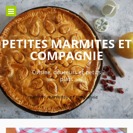
Aller
au
contenu
PETITES MARMITES ET
COMPAGNIE
Cuisine, douceurs et petits
plats