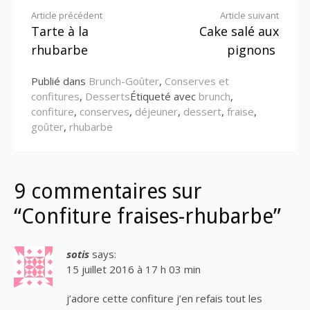
Lire
Article précédent
Article suivant
Tarte à la
Cake salé aux
la
rhubarbe
pignons
suite
Publié dans
Brunch-Goûter
,
Conserves et
confitures
,
Desserts
Étiqueté avec
brunch
,
confiture
,
conserves
,
déjeuner
,
dessert
,
fraise
,
goûter
,
rhubarbe
9 commentaires sur
“Confiture fraises-rhubarbe”
sotis
says:
15 juillet 2016 à 17 h 03 min
j’adore cette confiture j’en refais tout les