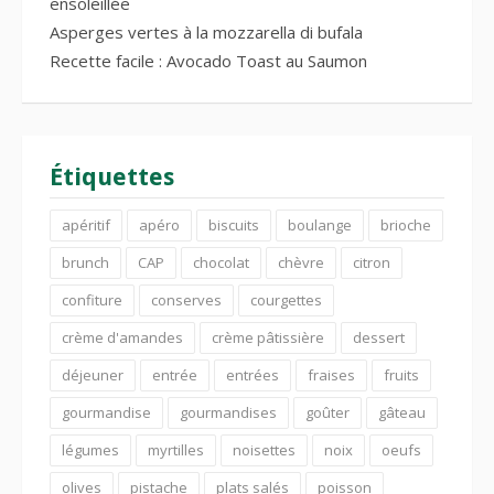
ensoleillée
Asperges vertes à la mozzarella di bufala
Recette facile : Avocado Toast au Saumon
Étiquettes
apéritif
apéro
biscuits
boulange
brioche
brunch
CAP
chocolat
chèvre
citron
confiture
conserves
courgettes
crème d'amandes
crème pâtissière
dessert
déjeuner
entrée
entrées
fraises
fruits
gourmandise
gourmandises
goûter
gâteau
légumes
myrtilles
noisettes
noix
oeufs
olives
pistache
plats salés
poisson