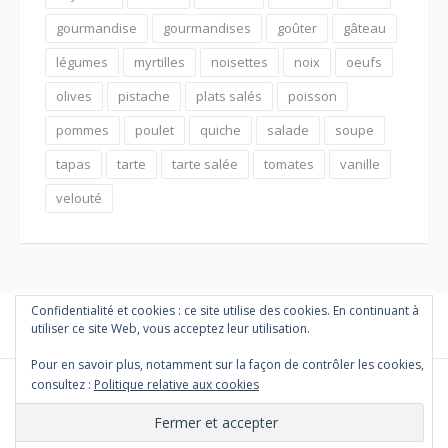
gourmandise
gourmandises
goûter
gâteau
légumes
myrtilles
noisettes
noix
oeufs
olives
pistache
plats salés
poisson
pommes
poulet
quiche
salade
soupe
tapas
tarte
tarte salée
tomates
vanille
velouté
Confidentialité et cookies : ce site utilise des cookies. En continuant à
utiliser ce site Web, vous acceptez leur utilisation.
Pour en savoir plus, notamment sur la façon de contrôler les cookies,
consultez :
Politique relative aux cookies
Copyright © 2026 PETITES MARMITES ET COMPAGNIE. Tous droits
réservés.
Thème Fooding par
FRT