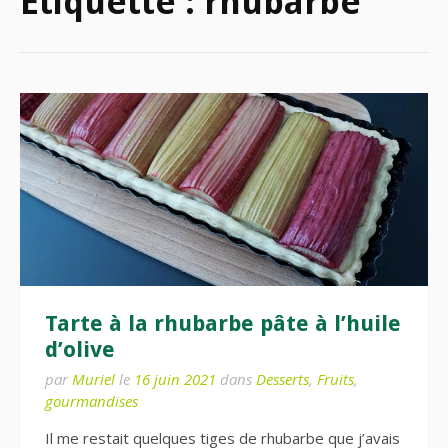
Étiquette :
rhubarbe
Tarte à la rhubarbe pâte à l’huile
d’olive
par
Muriel
le
16 juin 2021
dans
Desserts
,
Fruits
,
gourmandises
Il me restait quelques tiges de rhubarbe que j’avais