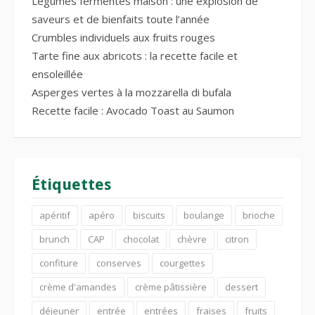
Légumes fermentés maison : une explosion de
saveurs et de bienfaits toute l’année
Crumbles individuels aux fruits rouges
Tarte fine aux abricots : la recette facile et
ensoleillée
Asperges vertes à la mozzarella di bufala
Recette facile : Avocado Toast au Saumon
Étiquettes
apéritif
apéro
biscuits
boulange
brioche
brunch
CAP
chocolat
chèvre
citron
confiture
conserves
courgettes
crème d'amandes
crème pâtissière
dessert
déjeuner
entrée
entrées
fraises
fruits