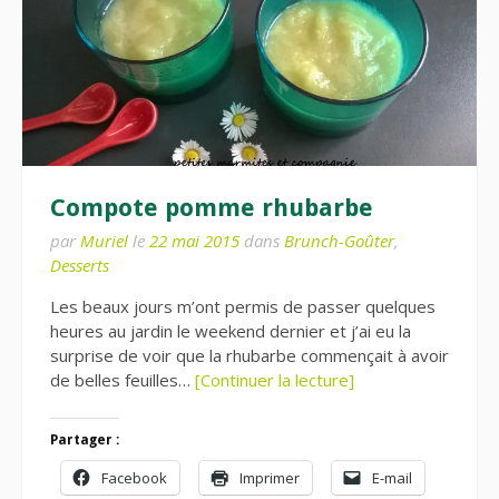
Compote pomme rhubarbe
par
Muriel
le
22 mai 2015
dans
Brunch-Goûter
,
Desserts
Les beaux jours m’ont permis de passer quelques
heures au jardin le weekend dernier et j’ai eu la
surprise de voir que la rhubarbe commençait à avoir
de belles feuilles…
[Continuer la lecture]
Partager :
Facebook
Imprimer
E-mail