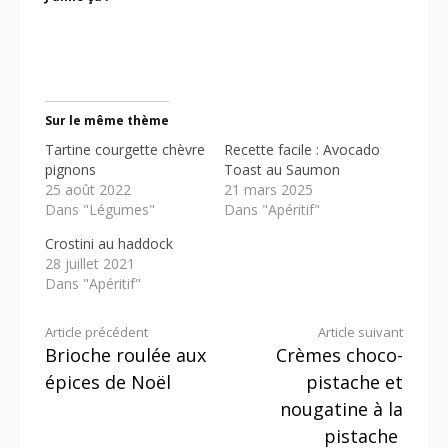
Sur le même thème
Tartine courgette chèvre
Recette facile : Avocado
pignons
Toast au Saumon
25 août 2022
21 mars 2025
Dans "Légumes"
Dans "Apéritif"
Crostini au haddock
28 juillet 2021
Dans "Apéritif"
Lire
Article précédent
Article suivant
Brioche roulée aux
Crèmes choco-
la
épices de Noël
pistache et
suite
nougatine à la
pistache