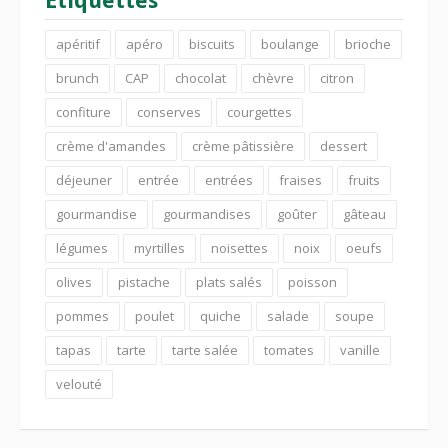
Étiquettes
apéritif
apéro
biscuits
boulange
brioche
brunch
CAP
chocolat
chèvre
citron
confiture
conserves
courgettes
crème d'amandes
crème pâtissière
dessert
déjeuner
entrée
entrées
fraises
fruits
gourmandise
gourmandises
goûter
gâteau
légumes
myrtilles
noisettes
noix
oeufs
olives
pistache
plats salés
poisson
pommes
poulet
quiche
salade
soupe
tapas
tarte
tarte salée
tomates
vanille
velouté