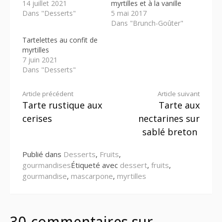
14 juillet 2021
myrtilles et à la vanille
Dans "Desserts"
5 mai 2017
Dans "Brunch-Goûter"
Tartelettes au confit de
myrtilles
7 juin 2021
Dans "Desserts"
Lire
Article précédent
Article suivant
Tarte rustique aux
Tarte aux
la
cerises
nectarines sur
suite
sablé breton
Publié dans
Desserts
,
Fruits
,
gourmandises
Étiqueté avec
dessert
,
fruits
,
gourmandise
,
mascarpone
,
myrtilles