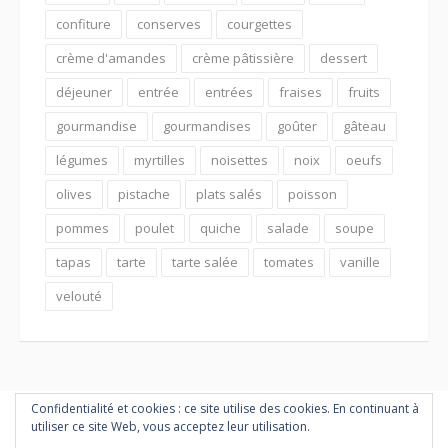
confiture
conserves
courgettes
crème d'amandes
crème pâtissière
dessert
déjeuner
entrée
entrées
fraises
fruits
gourmandise
gourmandises
goûter
gâteau
légumes
myrtilles
noisettes
noix
oeufs
olives
pistache
plats salés
poisson
pommes
poulet
quiche
salade
soupe
tapas
tarte
tarte salée
tomates
vanille
velouté
Confidentialité et cookies : ce site utilise des cookies. En continuant à
utiliser ce site Web, vous acceptez leur utilisation.